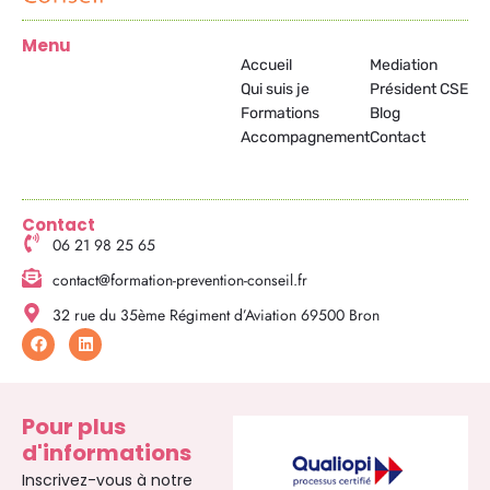
Menu
Accueil
Mediation
Qui suis je
Président CSE
Formations
Blog
Accompagnement
Contact
Contact
06 21 98 25 65
contact@formation-prevention-conseil.fr
32 rue du 35ème Régiment d’Aviation 69500 Bron
F
L
a
i
c
n
e
k
b
e
o
d
Pour plus
o
i
d'informations
k
n
Inscrivez-vous à notre