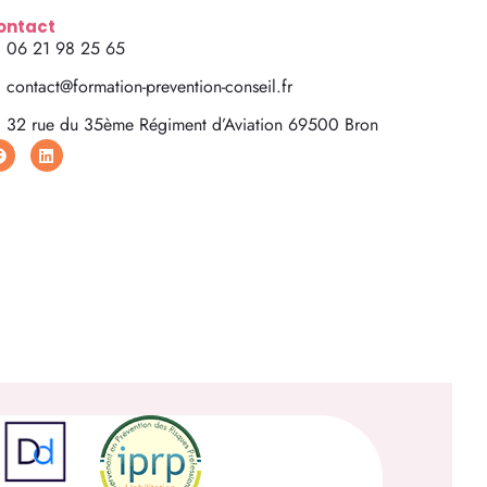
ontact
06 21 98 25 65
contact@formation-prevention-conseil.fr
32 rue du 35ème Régiment d’Aviation 69500 Bron
F
L
a
i
c
n
e
k
b
e
o
d
o
i
k
n