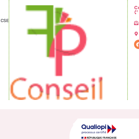
C
t CSE