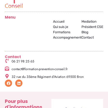
Menu
Accueil
Mediation
Qui suis je
Président CSE
Formations
Blog
Accompagnement
Contact
Contact
06 21 98 25 65
contact@formation-prevention-conseil.fr
32 rue du 35ème Régiment d’Aviation 69500 Bron
F
L
a
i
c
n
e
k
b
e
o
d
Pour plus
o
i
d'informations
k
n