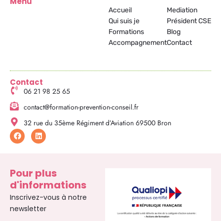
Menu
Accueil
Mediation
Qui suis je
Président CSE
Formations
Blog
Accompagnement
Contact
Contact
06 21 98 25 65
contact@formation-prevention-conseil.fr
32 rue du 35ème Régiment d’Aviation 69500 Bron
F
L
a
i
c
n
e
k
b
e
o
d
Pour plus
o
i
d'informations
k
n
Inscrivez-vous à notre
newsletter