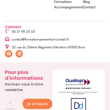
Formations
Blog
Accompagnement
Contact
Contact
06 21 98 25 65
contact@formation-prevention-conseil.fr
32 rue du 35ème Régiment d’Aviation 69500 Bron
F
L
a
i
c
n
e
k
b
e
o
d
Pour plus
o
i
d'informations
k
n
Inscrivez-vous à notre
newsletter
Je m'inscris