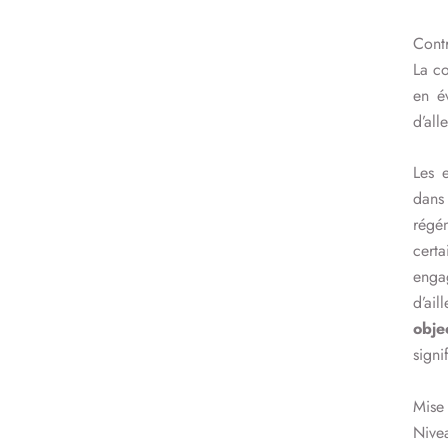
Contr
La co
en év
d’all
Les e
dans
régén
cert
engag
d’ai
obje
signi
Mise 
Nive