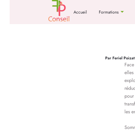
Aller
au
Accueil
Formations
contenu
Par
Feriel Poiza
Face 
elles
expl
réduc
pour
trans
les e
Somm