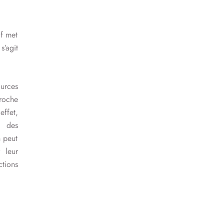
if met
s’agit
ources
roche
effet,
e des
n peut
 leur
tions