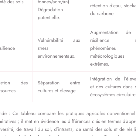
nté des sols
tonnes/acre/an).
rétention d’eau, stock
Dégradation
du carbone.
potentielle.
Augmentation de 
Vulnérabilité aux
résilience a
silience
stress
phénomènes
environnementaux.
météorologiques
extrêmes.
Intégration de l’élev
estion des
Séparation entre
et des cultures dans 
ssources
cultures et élevage.
écosystèmes circulaire
nde : Ce tableau compare les pratiques agricoles conventionnell
ératives ; il met en évidence les différences clés en termes d’app
versité, de travail du sol, d’intrants, de santé des sols et de résil