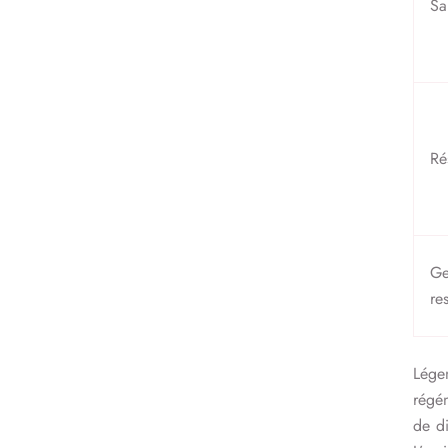
Sa
Ré
G
re
Lége
régén
de di