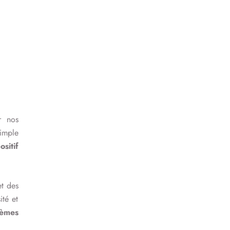
r nos
simple
sitif
et des
ité et
tèmes