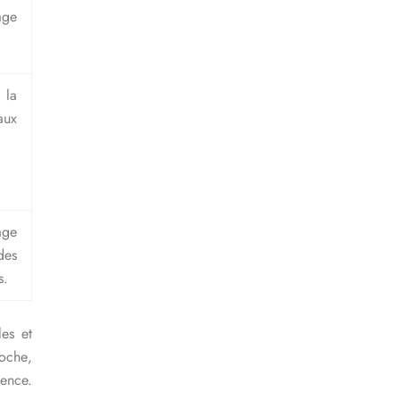
age
la
ux
age
des
s.
es et
roche,
ience.