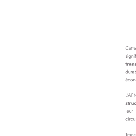
Cett
sign
tran
dura
écon
L’AF
stru
leur
circu
Trans