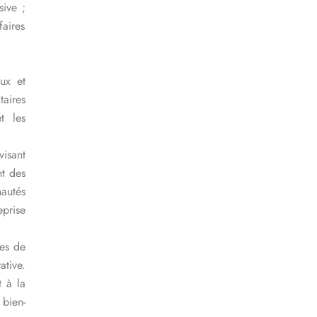
sive ;
aires
aux et
taires
t les
visant
nt des
autés
eprise
res de
ative.
t à la
 bien-