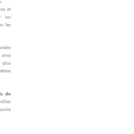
s.
ces et
t sur
ec les
nière
ainsi
 plus
stème
ls de
tifier
nomie