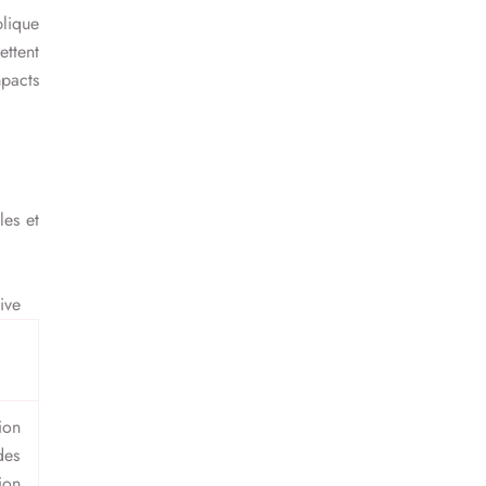
plique
ttent
mpacts
les et
ive
ion
des
ion