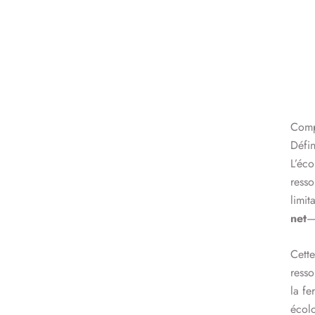
Comp
Défin
L’éc
resso
limit
net
—
Cette
resso
la fe
écol