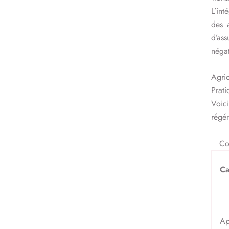
L’int
des 
d’as
négat
Agric
Prat
Voic
régén
Co
Ca
Ap