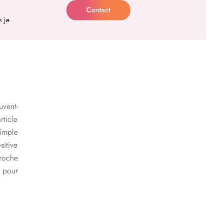
Contact
s je
uvent-
rticle
imple
sitive
roche
s pour