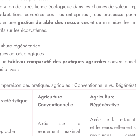
égration de la résilience écologique dans les chaînes de valeur im
adaptations concrètes pour les entreprises ; ces processus perme
surer une
gestion durable des ressources
et de minimiser les i
ifs sur les écosystèmes.
ulture régénératrice
iques agroécologiques
i un
tableau comparatif des pratiques agricoles
conventionnel
ératives :
mparaison des pratiques agricoles : Conventionnelle vs. Régénérat
Agriculture
Agriculture
ractéristique
Conventionnelle
Régénérative
Axée sur la restaurat
Axée sur le
et le renouvellement 
proche
rendement maximal
ressources, créat